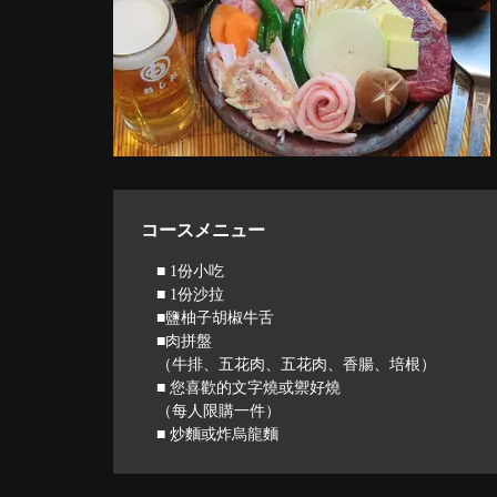
コースメニュー
■ 1份小吃
■ 1份沙拉
■鹽柚子胡椒牛舌
■肉拼盤
（牛排、五花肉、五花肉、香腸、培根）
■ 您喜歡的文字燒或禦好燒
（每人限購一件）
■ 炒麵或炸烏龍麵