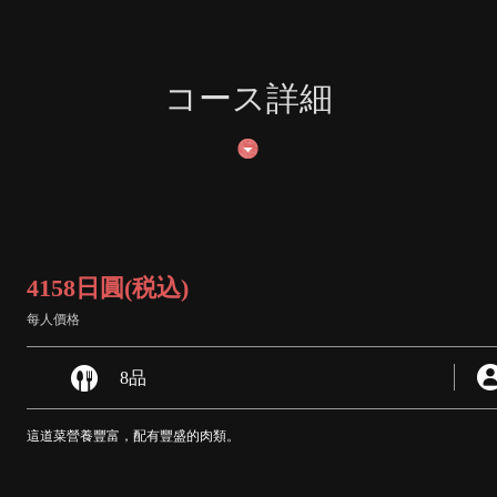
コース詳細
4158日圓
(税込)
每人價格
8品
這道菜營養豐富，配有豐盛的肉類。