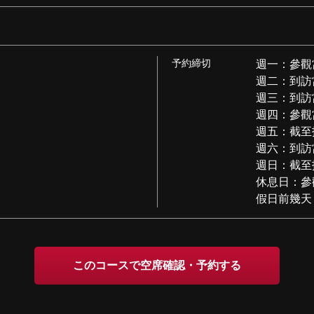
予約締切
週一：參觀當天
週二：到訪當天
週三：到訪當天
週四：參觀當天
週五：截至抵
週六：到訪當天
週日：截至抵
休息日：參觀
假日前幾天：
このコースで空席確認・予約する