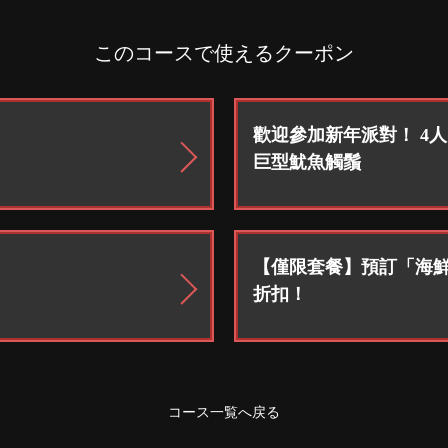
このコースで使えるクーポン
歡迎參加新年派對！ 4
巨型魷魚觸鬚
【僅限套餐】預訂「海鮮
折扣！
コース一覧へ戻る