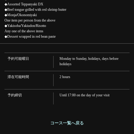
◆Assorted Teppanyaki DX
◆Beef tongue grilled with red shrimp butter
◆Monja/Okonomiyaki
One item per person from the above
◆Yakisoba/Yakiudon/Risotto
Any one of the above items
◆Dessert wrapped in red bean paste
予約可能曜日
Monday to Sunday, holidays, days before
holidays
滞在可能時間
2 hours
この店舗情報をシェアする
予約締切
Until 17:00 on the day of your visit
Monja Makoto's "Playful" 5,000 yen course | 月島もんじゃ お
好み焼き 誠
東京都中央区月島１-22-1 MID TOWER GRAND 1階 114
https://akr0590814779.owst.jp/courses/93941597
コース一覧へ戻る
お店情報をコピー