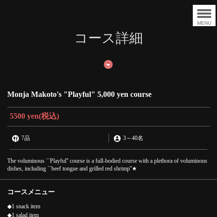
MENU
コース詳細
Monja Makoto's "Playful" 5,000 yen course
5500 yen
(税込)
7品
3
～
40名
The voluminous ``Playful'' course is a full-bodied course with a plethora of voluminous
dishes, including ``beef tongue and grilled red shrimp''★
コースメニュー
◆1 snack item
◆1 salad item