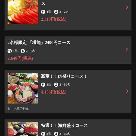
ス
4品
2
～
2名
2,310円
(税込)
2名様限定 『堪能』2400円コース
4品
2
～
2名
2,640円
(税込)
豪華！！肉盛りコース！
8品
3
～
50名
4,158円
(税込)
お一人様の料金
特選！！海鮮盛りコース
8品
3
～
50名