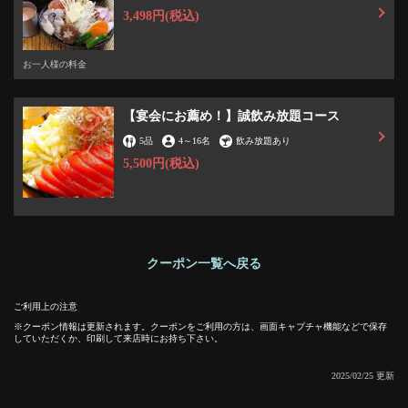
3,498円
(税込)
この店舗情報をシェアする
お一人様の料金
【誕生日の方に♪ローソク付き鉄板焼きプレゼント♪】 | 月
島もんじゃ お好み焼き 誠
東京都中央区月島１-22-1 MID TOWER GRAND 1階 114
【宴会にお薦め！】誠飲み放題コース
https://akr0590814779.owst.jp/coupons/194215674
5品
4
～
16名
飲み放題あり
5,500円
(税込)
お店情報をコピー
クーポン一覧へ戻る
閉じる
ご利用上の注意
クーポン情報は更新されます。クーポンをご利用の方は、画面キャプチャ機能などで保存
していただくか、印刷して来店時にお持ち下さい。
2025/02/25 更新